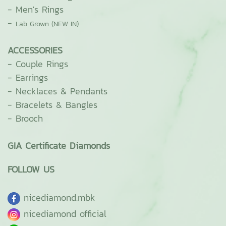
-
Men's Rings
-
Lab Grown (NEW IN)
ACCESSORIES
-
Couple Rings
-
Earrings
-
Necklaces & Pendants
-
Bracelets & Bangles
-
Brooch
GIA Certificate Diamonds
FOLLOW US
ni
cediamond.mbk
nicediamond official