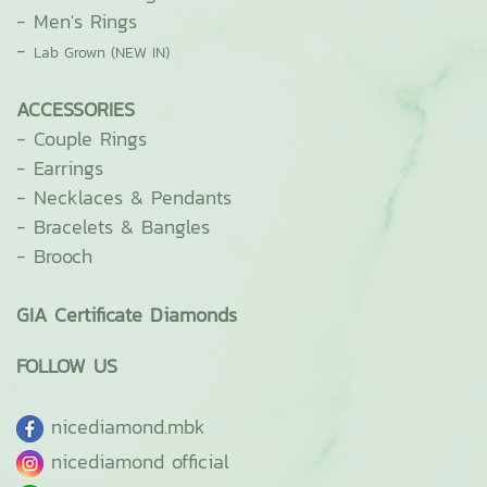
-
Men's Rings
-
Lab Grown (NEW IN)
ACCESSORIES
-
Couple Rings
-
Earrings
-
Necklaces & Pendants
-
Bracelets & Bangles
-
Brooch
GIA Certificate Diamonds
FOLLOW US
ni
cediamond.mbk
nicediamond official