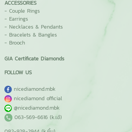
ACCESSORIES
-
Couple Rings
-
Earrings
-
Necklaces & Pendants
-
Bracelets & Bangles
-
Brooch
GIA Certificate Diamonds
FOLLOW US
ni
cediamond.mbk
nicediamond official
@nicediamond.mbk
063-569-6616 (k.เอ๋)
082-928-2944 (k.ยิ้ม)