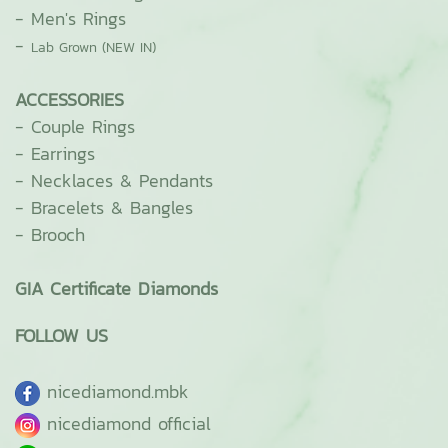
-
Men's Rings
-
Lab Grown (NEW IN)
ACCESSORIES
-
Couple Rings
-
Earrings
-
Necklaces & Pendants
-
Bracelets & Bangles
-
Brooch
GIA Certificate Diamonds
FOLLOW US
ni
cediamond.mbk
nicediamond official