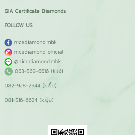
GIA Certificate Diamonds
FOLLOW US
ni
cediamond.mbk
nicediamond official
@nicediamond.mbk
063-569-6616 (k.เอ๋)
082-928-2944 (k.ยิ้ม)
081-516-6624 (k.ยุ้ย)