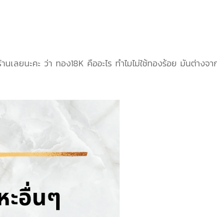
ี่ร้านเลยนะคะ ว่า ทอง18K คืออะไร ทำไมไม่ใช้ทองร้อย มันต่างจ