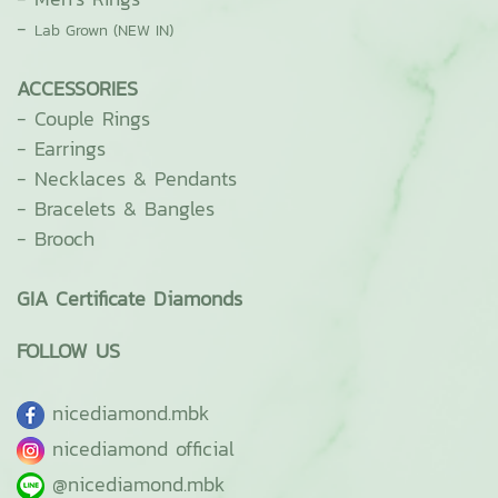
-
Lab Grown (NEW IN)
ACCESSORIES
-
Couple Rings
-
Earrings
-
Necklaces & Pendants
-
Bracelets & Bangles
-
Brooch
GIA Certificate Diamonds
FOLLOW US
ni
cediamond.mbk
nicediamond official
@nicediamond.mbk