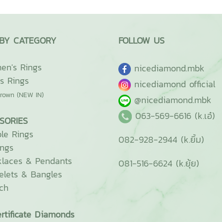
BY CATEGORY
FOLLOW US
n's Rings
ni
cediamond.mbk
s Rings
nicediamond official
rown (NEW IN)
@nicediamond.mbk
063-569-6616 (k.เอ๋)
SORIES
le Rings
082-928-2944 (k.ยิ้ม)
ings
laces & Pendants
081-516-6624 (k.ยุ้ย)
elets & Bangles
ch
rtificate Diamonds