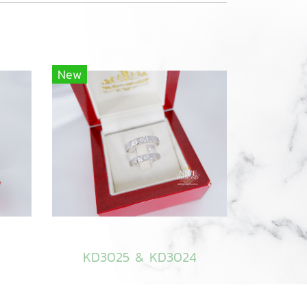
New
8
KD3025 & KD3024