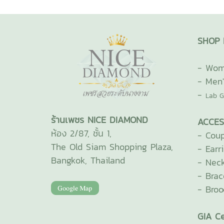
SHOP 
-
Wome
-
Men'
-
Lab G
ร้านเพชร NICE DIAMOND
ACCES
ห้อง 2/87, ชั้น 1,
-
Coup
The Old Siam Shopping Plaza,
-
Earr
Bangkok, Thailand
-
Neck
-
Brac
-
Broo
GIA Ce