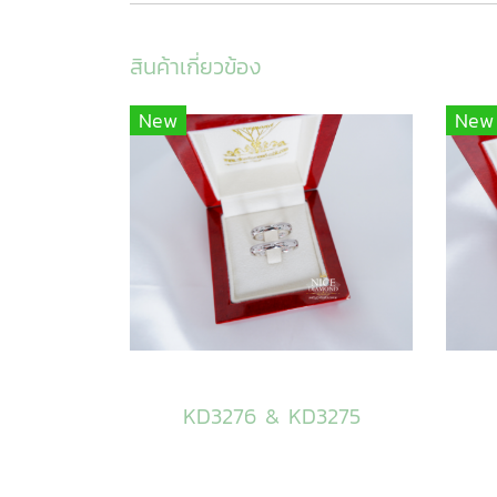
สินค้าเกี่ยวข้อง
New
New
KD3276 & KD3275