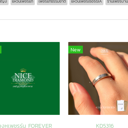
หญิง
แหวนเพชรแท้
เพชรแท้ธรรมชาติ
แหวนเพชรเซอร์GIA
ร้านเพชรบ้าน
New
างหูเพชรรุ่น FOREVER
KD5316