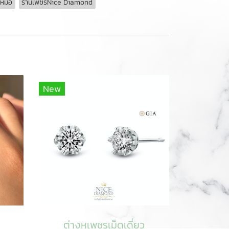
หม้อ
ร้านเพชรNice Diamond
New
ต่างหูเพชรเม็ดเดี่ยว