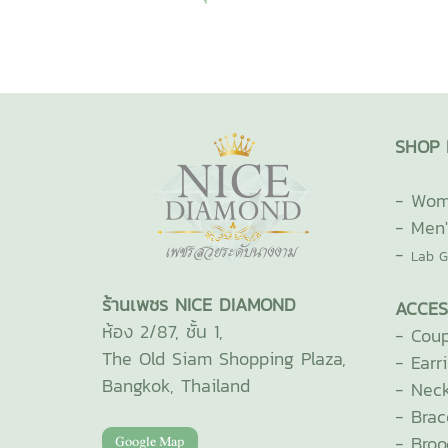
SHOP 
-
Wome
-
Men'
-
Lab G
ร้านเพชร NICE DIAMOND
ACCES
ห้อง 2/87, ชั้น 1,
-
Coup
The Old Siam Shopping Plaza,
-
Earr
Bangkok, Thailand
-
Neck
-
Brac
-
Broo