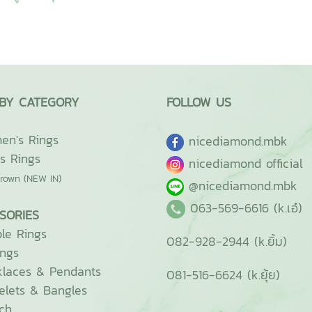
BY CATEGORY
FOLLOW US
n's Rings
ni
cediamond.mbk
s Rings
nicediamond official
rown (NEW IN)
@nicediamond.mbk
063-569-6616 (k.เอ๋)
SORIES
le Rings
082-928-2944 (k.ยิ้ม)
ings
laces & Pendants
081-516-6624 (k.ยุ้ย)
elets & Bangles
ch