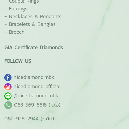
-
Couple Rings
-
Earrings
-
Necklaces & Pendants
-
Bracelets & Bangles
-
Brooch
GIA Certificate Diamonds
FOLLOW US
ni
cediamond.mbk
nicediamond official
@nicediamond.mbk
063-569-6616 (k.เอ๋)
082-928-2944 (k.ยิ้ม)