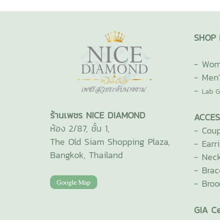
SHOP 
-
Wome
-
Men'
-
Lab G
ร้านเพชร NICE DIAMOND
ACCES
ห้อง 2/87, ชั้น 1,
-
Coup
The Old Siam Shopping Plaza,
-
Earr
Bangkok, Thailand
-
Neck
-
Brac
-
Broo
GIA Ce