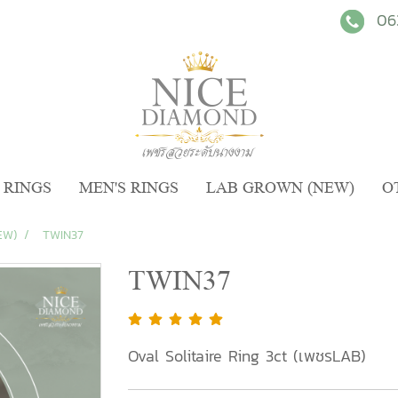
06
 RINGS
MEN'S RINGS
LAB GROWN (NEW)
O
EW)
TWIN37
TWIN37
Oval Solitaire Ring 3ct (เพชรLAB)