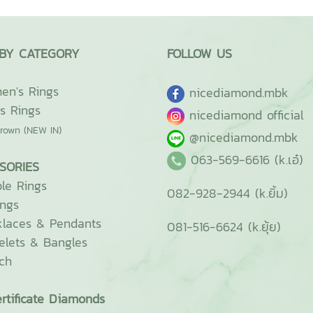
BY CATEGORY
FOLLOW US
n's Rings
ni
cediamond.mbk
s Rings
nicediamond official
rown (NEW IN)
@nicediamond.mbk
063-569-6616 (k.เอ๋)
SORIES
le Rings
082-928-2944 (k.ยิ้ม)
ings
laces & Pendants
081-516-6624 (k.ยุ้ย)
elets & Bangles
ch
rtificate Diamonds