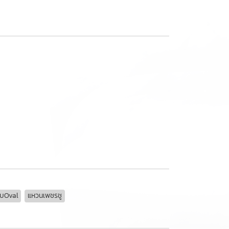
็บOval
แหวนเพชรชู