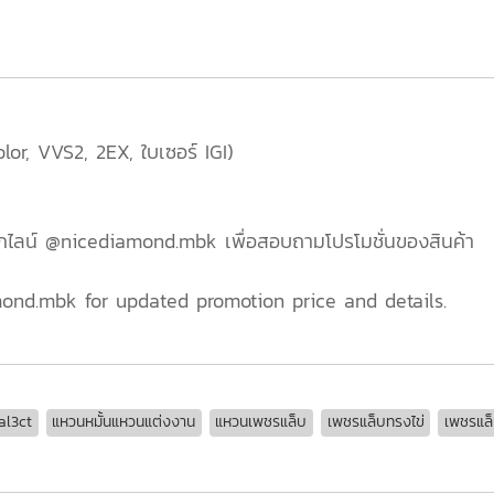
lor, VVS2, 2EX, ใบเซอร์ IGI)
ไลน์ @nicediamond.mbk เพื่อสอบถามโปรโมชั่นของสินค้า
ond.mbk for updated promotion price and details.
al3ct
แหวนหมั้นแหวนแต่งงาน
แหวนเพชรแล็บ
เพชรแล็บทรงไข่
เพชรแล