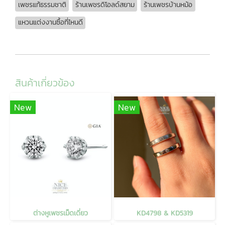
เพชรแท้ธรรมชาติ
ร้านเพชรดิโอลด์สยาม
ร้านเพชรบ้านหม้อ
แหวนแต่งงานซื้อที่ไหนดี
สินค้าเกี่ยวข้อง
New
New
ต่างหูเพชรเม็ดเดี่ยว
KD4798 & KD5319