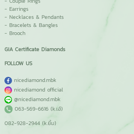
-
Couple Rings
-
Earrings
-
Necklaces & Pendants
-
Bracelets & Bangles
-
Brooch
GIA Certificate Diamonds
FOLLOW US
ni
cediamond.mbk
nicediamond official
@nicediamond.mbk
063-569-6616 (k.เอ๋)
082-928-2944 (k.ยิ้ม)