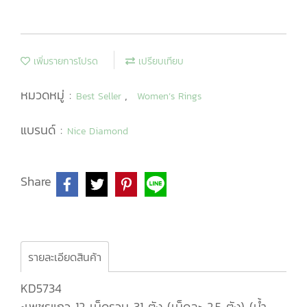
เพิ่มรายการโปรด
เปรียบเทียบ
หมวดหมู่ :
,
Best Seller
Women’s Rings
แบรนด์ :
Nice Diamond
Share
รายละเอียดสินค้า
KD5734
•เพชรแถว 12 เม็ดรวม 31 ตัง (เม็ดละ 2.5 ตัง) (น้ำ