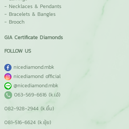
-
Necklaces & Pendants
-
Bracelets & Bangles
-
Brooch
GIA Certificate Diamonds
FOLLOW US
ni
cediamond.mbk
nicediamond official
@nicediamond.mbk
063-569-6616 (k.เอ๋)
082-928-2944 (k.ยิ้ม)
081-516-6624 (k.ยุ้ย)