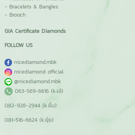
-
Bracelets & Bangles
-
Brooch
GIA Certificate Diamonds
FOLLOW US
ni
cediamond.mbk
nicediamond official
@nicediamond.mbk
063-569-6616 (k.เอ๋)
082-928-2944 (k.ยิ้ม)
081-516-6624 (k.ยุ้ย)