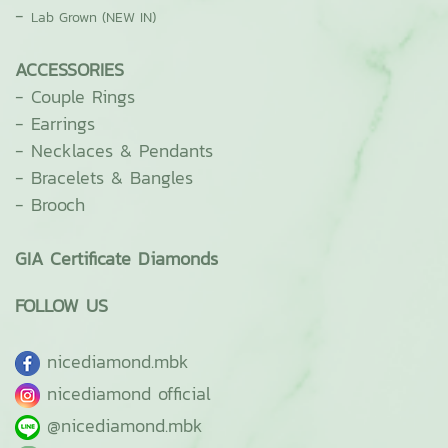
-
Lab Grown (NEW IN)
ACCESSORIES
-
Couple Rings
-
Earrings
-
Necklaces & Pendants
-
Bracelets & Bangles
-
Brooch
GIA Certificate Diamonds
FOLLOW US
ni
cediamond.mbk
nicediamond official
@nicediamond.mbk