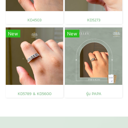
KD4503
KD5273
New
New
KD5789 & KD5600
รุ่น PAPA