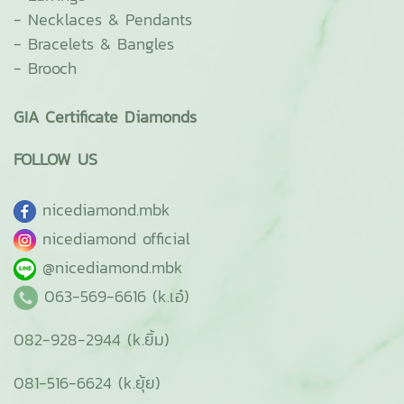
-
Necklaces & Pendants
-
Bracelets & Bangles
-
Brooch
GIA Certificate Diamonds
FOLLOW US
ni
cediamond.mbk
nicediamond official
@nicediamond.mbk
063-569-6616 (k.เอ๋)
082-928-2944 (k.ยิ้ม)
081-516-6624 (k.ยุ้ย)