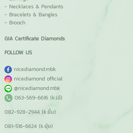
-
Necklaces & Pendants
-
Bracelets & Bangles
-
Brooch
GIA Certificate Diamonds
FOLLOW US
ni
cediamond.mbk
nicediamond official
@nicediamond.mbk
063-569-6616 (k.เอ๋)
082-928-2944 (k.ยิ้ม)
081-516-6624 (k.ยุ้ย)