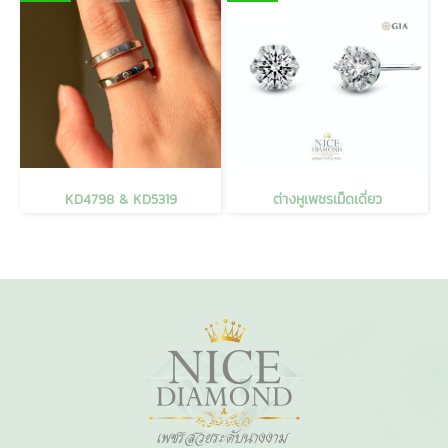
KD4798 & KD5319
ต่างหูเพชรเม็ดเดี่ยว