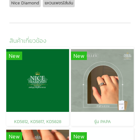
Nice Diamond
แหวนเพชรใส่เล่น
สินค้าเกี่ยวข้อง
New
New
KD5812, KD5817, KD5828
รุ่น PAPA
New
New